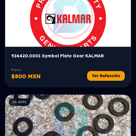
924420.0001 Symbol Plate Gear KALMAR
Precio
$800 MXN
Ver Refacción
ID: 4093