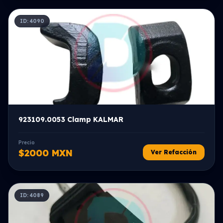
ID: 4090
923109.0053 Clamp KALMAR
Precio
$2000 MXN
Ver Refacción
ID: 4089