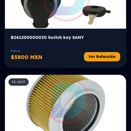
B241200000030 Switch key SANY
Precio
$5800 MXN
Ver Refacción
ID: 4097