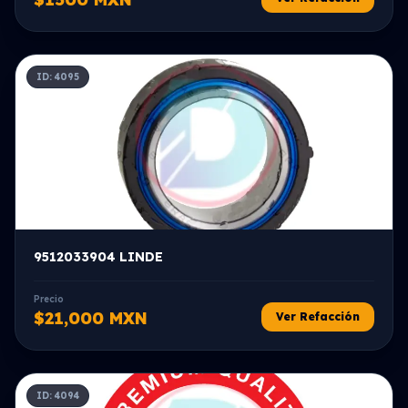
ID: 4095
9512033904 LINDE
Precio
$21,000 MXN
Ver Refacción
ID: 4094