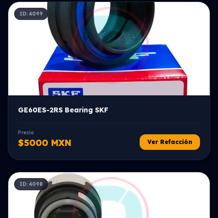
ID: 4099
GE60ES-2RS Bearing SKF
Precio
$5000 MXN
Ver Refacción
ID: 4098