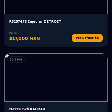
R5237473 Injector DETROIT
Precio
$17,000 MXN
Ver Refacción
ID: 3609
N3111052h KALMAR