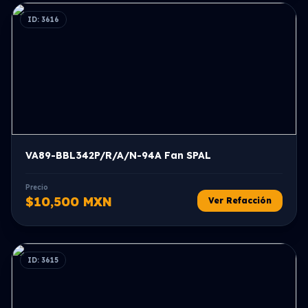
ID: 3616
VA89-BBL342P/R/A/N-94A Fan SPAL
Precio
$10,500 MXN
Ver Refacción
ID: 3615