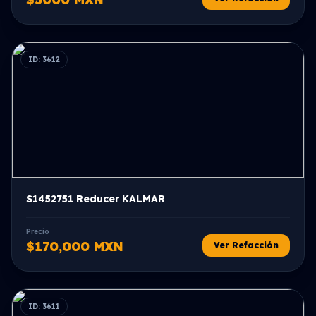
ID: 3612
S1452751 Reducer KALMAR
Precio
$170,000 MXN
Ver Refacción
ID: 3611