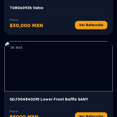
T0806093h Valve
Precio
$30,000 MXN
Ver Refacción
ID: 3613
SDJ004840295 Lower Front Baffle SANY
Precio
$5000 MXN
Ver Refacción