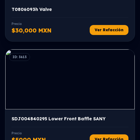
T0806093h Valve
Precio
$30,000 MXN
Ver Refacción
ID: 3613
SDJ004840295 Lower Front Baffle SANY
Precio
$5000 MXN
Ver Refacción