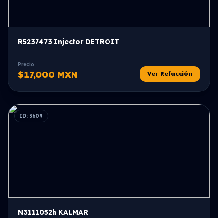
R5237473 Injector DETROIT
Precio
$17,000 MXN
Ver Refacción
ID: 3609
N3111052h KALMAR