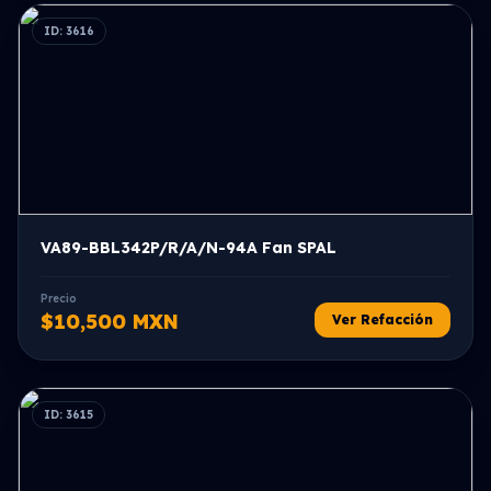
ID: 3616
VA89-BBL342P/R/A/N-94A Fan SPAL
Precio
$10,500 MXN
Ver Refacción
ID: 3615