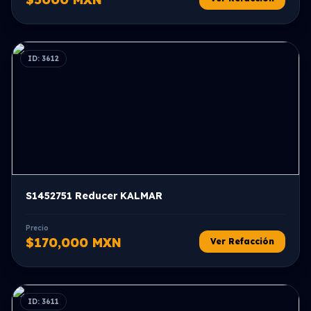
ID: 3612
S1452751 Reducer KALMAR
Precio
$170,000 MXN
Ver Refacción
ID: 3611