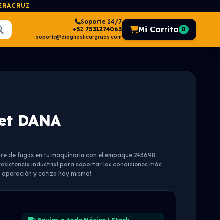
VERACRUZ
Soporte 24/7
Mi Carrito
+52 7531274063
0
soporte@diagnosticargruas.com
et DANA
ibre de fugas en tu maquinaria con el empaque 243698
esistencia industrial para soportar las condiciones más
u operación y cotiza hoy mismo!
Envíos a todo México | Stock