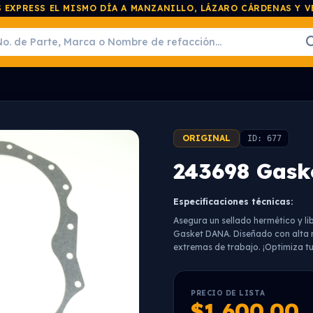
 EXPRESS EL MISMO DÍA A MANZANILLO, LÁZARO CÁRDENAS Y 
ORIGINAL
ID: 677
243698 Gask
Especificaciones técnicas:
Asegura un sellado hermético y l
Gasket DANA. Diseñado con alta r
extremas de trabajo. ¡Optimiza t
PRECIO DE LISTA
$1,600.00