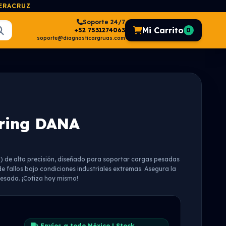
VERACRUZ
Soporte 24/7
Mi Carrito
+52 7531274063
0
soporte@diagnosticargruas.com
ring DANA
de alta precisión, diseñado para soportar cargas pesadas
de fallos bajo condiciones industriales extremas. Asegura la
esada. ¡Cotiza hoy mismo!
Envíos a todo México | Stock