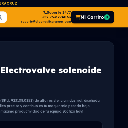
VERACRUZ
Soporte 24/7
Mi Carrito
+52 7531274063
0
soporte@diagnosticargruas.com
Electrovalve solenoide
SKU: 923108.0252) de alta resistencia industrial, diseñada
lico preciso y continuo en tu maquinaria pesada bajo
 máxima productividad de tu equipo. ¡Cotiza hoy!