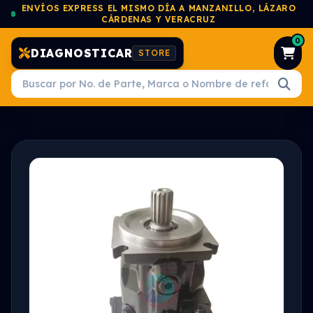
ENVÍOS EXPRESS EL MISMO DÍA A MANZANILLO, LÁZARO
CÁRDENAS Y VERACRUZ
0
DIAGNOSTICAR
STORE