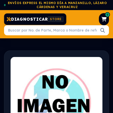
ENVÍOS EXPRESS EL MISMO DÍA A MANZANILLO, LÁZARO
CÁRDENAS Y VERACRUZ
0
DIAGNOSTICAR
STORE