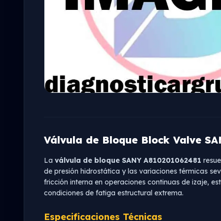
Válvula de Bloque Block Valve S
La
válvula de bloque SANY A810201062481
resuel
de presión hidrostática y las variaciones térmicas se
fricción interna en operaciones continuas de izaje, 
condiciones de fatiga estructural extrema.
Especificaciones Técnicas