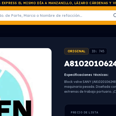
 EXPRESS EL MISMO DÍA A MANZANILLO, LÁZARO CÁRDENAS Y 
ORIGINAL
ID: 745
A8102010624
Especificaciones técnicas:
Block valve SANY (A810201062481) 
maquinaria pesada. Diseñada con 
extremas de trabajo portuario. ¡C
PRECIO DE LISTA