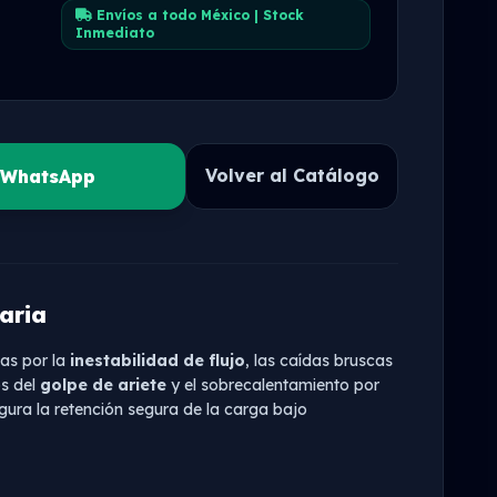
Envíos a todo México | Stock
Inmediato
Volver al Catálogo
r WhatsApp
aria
das por la
inestabilidad de flujo
, las caídas bruscas
os del
golpe de ariete
y el sobrecalentamiento por
gura la retención segura de la carga bajo