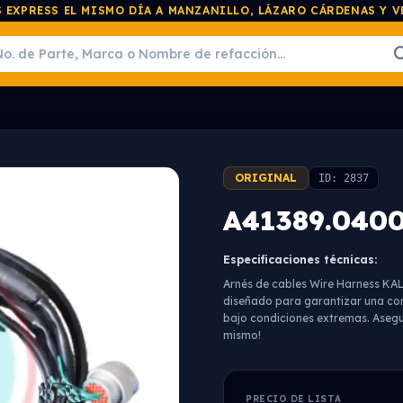
 EXPRESS EL MISMO DÍA A MANZANILLO, LÁZARO CÁRDENAS Y 
ORIGINAL
ID: 2837
A41389.0400
Especificaciones técnicas:
Arnés de cables Wire Harness KAL
diseñado para garantizar una con
bajo condiciones extremas. Asegu
mismo!
PRECIO DE LISTA