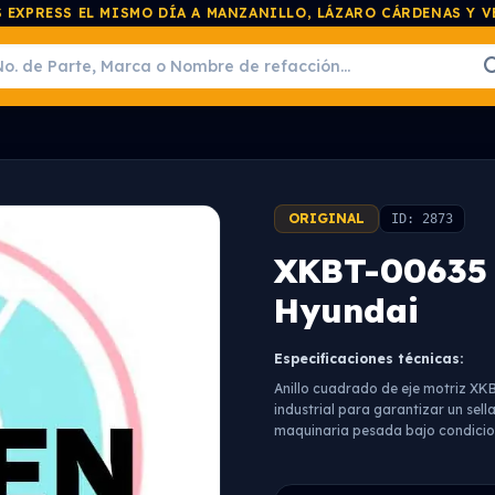
 EXPRESS EL MISMO DÍA A MANZANILLO, LÁZARO CÁRDENAS Y 
ORIGINAL
ID: 2873
XKBT-00635 
Hyundai
Especificaciones técnicas:
Anillo cuadrado de eje motriz XK
industrial para garantizar un sella
maquinaria pesada bajo condicio